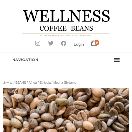
0
Login
NAVIGATION
ホーム
/
BEANS
/
Africa
/
Ethiopia
/ Mocha Shidamo