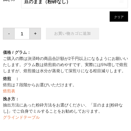
クリア
Mocha
-
+
Shidamo
お買い物カゴに追加
個
価格 / グラム：
ご購入の際は決済時の商品合計額が2千円以上になるようにお願いい
たします。グラム数は焙煎前のめやすです、実際には5%増しで焙煎
しますが、焙煎後は水分が蒸発して深煎りになる程目減りします。
焙煎 ：
焙煎は７段階からお選びいただけます。
焙煎表
挽き方：
抽出方法にあった粉砕方法をお選びください、「豆のまま[粉砕な
し]」でご自身でミルすることをお勧めしております。
グラインドテーブル