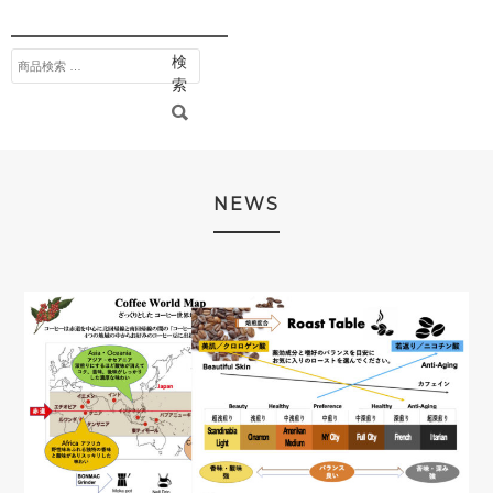
検
検
索
索
対
象:
NEWS