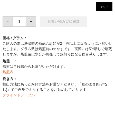
クリア
Guatemala
-
+
SHB
お買い物カゴに追加
個
価格 / グラム：
ご購入の際は決済時の商品合計額が2千円以上になるようにお願いい
たします。グラム数は焙煎前のめやすです、実際には5%増しで焙煎
しますが、焙煎後は水分が蒸発して深煎りになる程目減りします。
焙煎 ：
焙煎は７段階からお選びいただけます。
焙煎表
挽き方：
抽出方法にあった粉砕方法をお選びください、「豆のまま[粉砕な
し]」でご自身でミルすることをお勧めしております。
グラインドテーブル