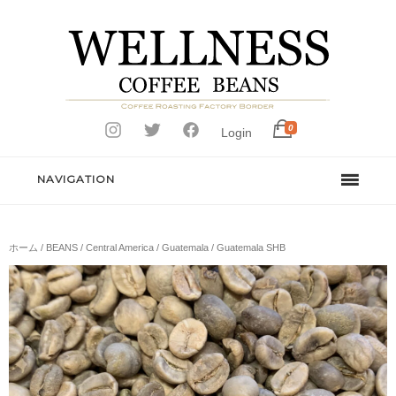
0
Login
NAVIGATION
ホーム
/
BEANS
/
Central America
/
Guatemala
/ Guatemala SHB