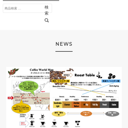
検
検
索
索
対
象:
NEWS